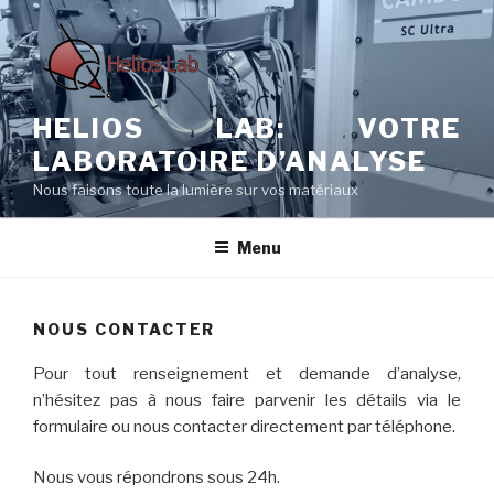
Aller
au
contenu
principal
HELIOS LAB: VOTRE
LABORATOIRE D’ANALYSE
Nous faisons toute la lumière sur vos matériaux
Menu
NOUS CONTACTER
Pour tout renseignement et demande d’analyse,
n’hésitez pas à nous faire parvenir les détails via le
formulaire ou nous contacter directement par téléphone.
Nous vous répondrons sous 24h.